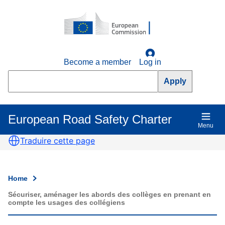
Skip
to
main
content
Become a member
Log in
Search
European Road Safety Charter
Main
Menu
navigation
Traduire cette page
Home
Breadcrumb
Sécuriser, aménager les abords des collèges en prenant en
compte les usages des collégiens